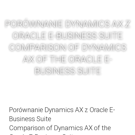
Skip
BGC
Toggl
to
navig
content
PORÓWNANIE DYNAMICS AX Z
ORACLE E-BUSINESS SUITE
COMPARISON OF DYNAMICS
AX OF THE ORACLE E-
BUSINESS SUITE
Porównanie Dynamics AX z Oracle E-
Business Suite
Comparison of Dynamics AX of the