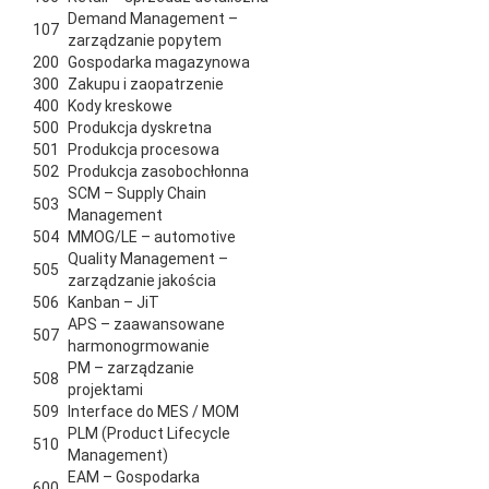
Demand Management –
107
zarządzanie popytem
200
Gospodarka magazynowa
300
Zakupu i zaopatrzenie
400
Kody kreskowe
500
Produkcja dyskretna
501
Produkcja procesowa
502
Produkcja zasobochłonna
SCM – Supply Chain
503
Management
504
MMOG/LE – automotive
Quality Management –
505
zarządzanie jakościa
506
Kanban – JiT
APS – zaawansowane
507
harmonogrmowanie
PM – zarządzanie
508
projektami
509
Interface do MES / MOM
PLM (Product Lifecycle
510
Management)
EAM – Gospodarka
600