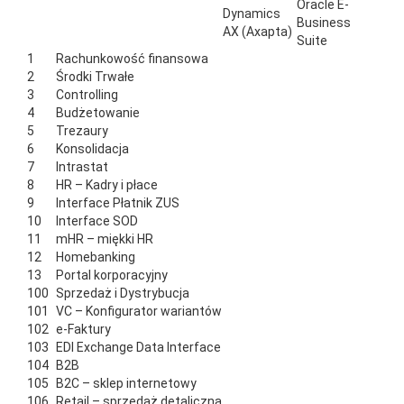
Oracle E-
Dynamics
Business
AX (Axapta)
Suite
1
Rachunkowość finansowa
2
Środki Trwałe
3
Controlling
4
Budżetowanie
5
Trezaury
6
Konsolidacja
7
Intrastat
8
HR – Kadry i płace
9
Interface Płatnik ZUS
10
Interface SOD
11
mHR – miękki HR
12
Homebanking
13
Portal korporacyjny
100
Sprzedaż i Dystrybucja
101
VC – Konfigurator wariantów
102
e-Faktury
103
EDI Exchange Data Interface
104
B2B
105
B2C – sklep internetowy
106
Retail – sprzedaż detaliczna