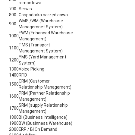
remontowa
700
Serwis
800
Gospodarka narzędziowa
WMS /WM (Warehouse
900
Managemnet System)
EWM (Enhanced Warehouse
1000
Management)
TMS (Transport
1100
Management System)
YMS (Yard Management
1200
System)
1300
Voice Picking
1400
RFID
CRM (Customer
1500
Relationship Management)
PRM (Partner Relationship
1600
Management)
SRM (supply Relationship
1700
Management)
1800
BI (Business Intelligence)
1900
BW (Businness Warehouse)
2000
ERP / BI On Demand