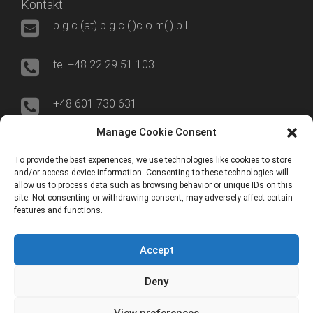
Kontakt
b g c (at) b g c (.)c o m(.) p l
tel +48 22 29 51 103
+48 601 730 631
Manage Cookie Consent
00-695 Warszawa
To provide the best experiences, we use technologies like cookies to store
and/or access device information. Consenting to these technologies will
ul. Nowogrodzka 50/515
allow us to process data such as browsing behavior or unique IDs on this
site. Not consenting or withdrawing consent, may adversely affect certain
features and functions.
ERP World
Accept
YouTube
Deny
View preferences