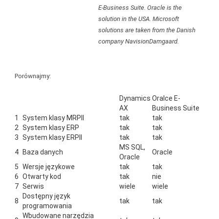
E-Business Suite. Oracle is the
solution in the USA. Microsoft
solutions are taken from the Danish
company NavisionDamgaard.
Porównajmy:
Dynamics
Oralce E-
AX
Business Suite
1
System klasy MRPII
tak
tak
2
System klasy ERP
tak
tak
3
System klasy ERPII
tak
tak
MS SQL,
4
Baza danych
Oracle
Oracle
5
Wersje językowe
tak
tak
6
Otwarty kod
tak
nie
7
Serwis
wiele
wiele
Dostępny język
8
tak
tak
programowania
Wbudowane narzędzia