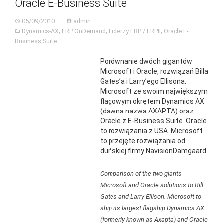
Oracle E-Business Suite
05/09/2010
admin
,
,
,
Dynamics-AX
ERP OnDemand
Liderzy ERP / ERPII
Oracle E-
Business Suite
Porównanie dwóch gigantów
Microsoft i Oracle, rozwiązań Billa
Gates’a i Larry’ego Ellisona.
Microsoft ze swoim największym
flagowym okrętem Dynamics AX
(dawna nazwa AXAPTA) oraz
Oracle z E-Business Suite. Oracle
to rozwiązania z USA. Microsoft
to przejęte rozwiązania od
duńskiej firmy NavisionDamgaard.
Comparison of the two giants
Microsoft and Oracle solutions to Bill
Gates and Larry Ellison. Microsoft to
ship its largest flagship Dynamics AX
(formerly known as Axapta) and Oracle