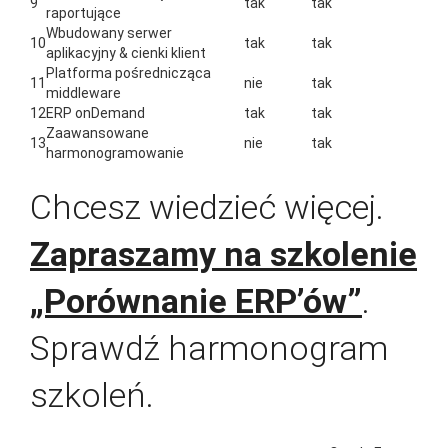
9
tak
tak
raportujące
Wbudowany serwer
10
tak
tak
aplikacyjny & cienki klient
Platforma pośrednicząca
11
nie
tak
middleware
12
ERP onDemand
tak
tak
Zaawansowane
13
nie
tak
harmonogramowanie
Chcesz wiedzieć więcej.
Zapraszamy na szkolenie
„Porównanie ERP’ów”
.
Sprawdź harmonogram
szkoleń.