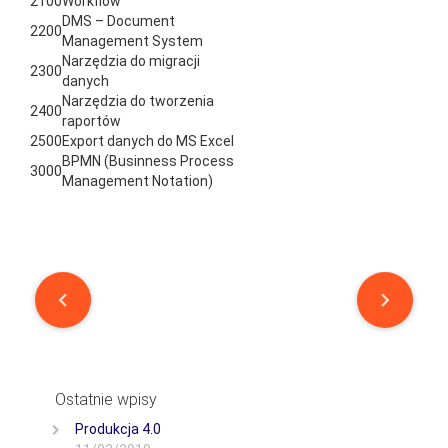
2100
Workflow
DMS – Document
2200
Management System
Narzędzia do migracji
2300
danych
Narzędzia do tworzenia
2400
raportów
2500
Export danych do MS Excel
BPMN (Businness Process
3000
Management Notation)
Post
navigation
Ostatnie wpisy
Produkcja 4.0