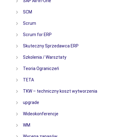
SAP All-in-One
SCM
Scrum
Scrum for ERP
Skuteczny Sprzedawca ERP
Szkolenia / Warsztaty
Teoria Ograniczeń
TETA
TKW – techniczny koszt wytworzenia
upgrade
Wideokonferencje
WM
Wycena zapasów