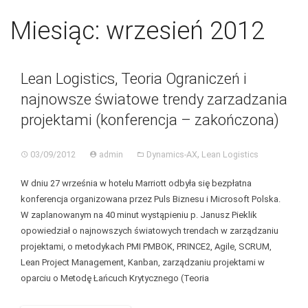
Skip
BGC
Toggl
to
Miesiąc:
wrzesień 2012
navig
content
Lean Logistics, Teoria Ograniczeń i
najnowsze światowe trendy zarzadzania
projektami (konferencja – zakończona)
,
03/09/2012
admin
Dynamics-AX
Lean Logistics
W dniu 27 września w hotelu Marriott odbyła się bezpłatna
konferencja organizowana przez Puls Biznesu i Microsoft Polska.
W zaplanowanym na 40 minut wystąpieniu p. Janusz Pieklik
opowiedział o najnowszych światowych trendach w zarządzaniu
projektami, o metodykach PMI PMBOK, PRINCE2, Agile, SCRUM,
Lean Project Management, Kanban, zarządzaniu projektami w
oparciu o Metodę Łańcuch Krytycznego (Teoria