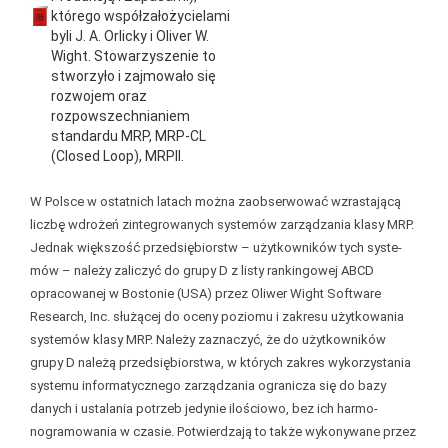
którego współzałożycielami
byli J. A. Orlicky i Oliver W.
Wight. Stowarzyszenie to
stworzyło i zajmowało się
rozwojem oraz
rozpowszechnianiem
standardu MRP, MRP-CL
(Closed Loop), MRPII.
W Polsce w ostatnich latach można zaobserwo­wać wzrastającą
liczbę wdrożeń zintegrowanych systemów zarządzania klasy MRP.
Jednak więk­szość przedsiębiorstw – użytkowników tych syste­
mów – należy zaliczyć do grupy D z listy rankingo­wej ABCD
opracowanej w Bostonie (USA) przez Oliwer Wight Software
Research, Inc. służącej do oceny poziomu i zakresu użytkowania
systemów klasy MRP. Należy zaznaczyć, że do użytkowni­ków
grupy D należą przedsiębiorstwa, w których zakres wykorzystania
systemu informatycznego zarządzania ogranicza się do bazy
danych i usta­lania potrzeb jedynie ilościowo, bez ich harmo­
nogramowania w czasie. Potwierdzają to także wykonywane przez