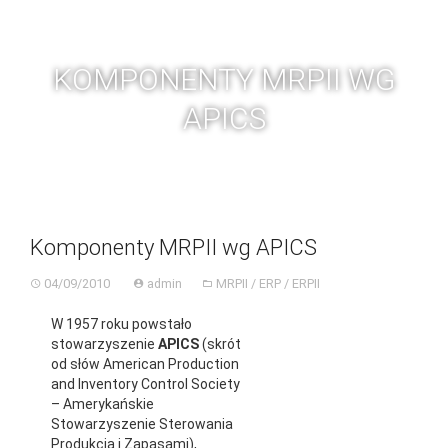
Skip
BGC
Toggl
to
navig
content
KOMPONENTY MRPII WG
APICS
Komponenty MRPII wg APICS
04/09/2010
admin
MRPII / ERP / ERPII
W 1957 roku powstało
stowarzyszenie
APICS
(skrót
od słów American Production
and Inventory Control Society
– Amerykańskie
Stowarzyszenie Sterowania
Produkcją i Zapasami),