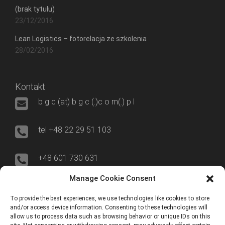
(brak tytułu)
23/12/2016
Lean Logistics – fotorelacja ze szkolenia
28/02/2016
Kontakt
b g c (at) b g c (.)c o m(.) p l
tel +48 22 29 51 103
+48 601 730 631
Manage Cookie Consent
00-695 Warszawa
To provide the best experiences, we use technologies like cookies to store
and/or access device information. Consenting to these technologies will
ul. Nowogrodzka 50/515
allow us to process data such as browsing behavior or unique IDs on this