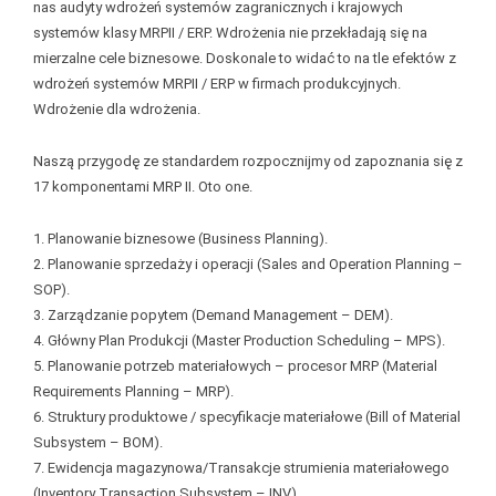
nas audyty wdrożeń systemów zagranicznych i krajowych
systemów klasy MRPII / ERP. Wdrożenia nie przekładają się na
mierzalne cele biznesowe. Doskonale to widać to na tle efektów z
wdrożeń systemów MRPII / ERP w firmach produkcyjnych.
Wdrożenie dla wdrożenia.
Naszą przygodę ze standardem rozpocznijmy od zapoznania się z
17 komponentami MRP II. Oto one.
1. Planowanie biznesowe (Business Planning).
2. Planowanie sprzedaży i operacji (Sales and Operation Planning –
SOP).
3. Zarządzanie popytem (Demand Management – DEM).
4. Główny Plan Produkcji (Master Production Scheduling – MPS).
5. Planowanie potrzeb materiałowych – procesor MRP (Material
Requirements Planning – MRP).
6. Struktury produktowe / specyfikacje materiałowe (Bill of Material
Subsystem – BOM).
7. Ewidencja magazynowa/Transakcje strumienia materiałowego
(Inventory Transaction Subsystem – INV).