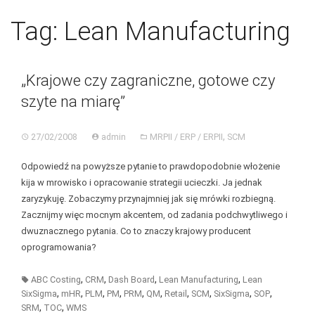
Skip
BGC
Toggl
to
Tag:
Lean Manufacturing
navig
content
„Krajowe czy zagraniczne, gotowe czy
szyte na miarę”
,
27/02/2008
admin
MRPII / ERP / ERPII
SCM
Odpowiedź na powyższe pytanie to prawdopodobnie włożenie
kija w mrowisko i opracowanie strategii ucieczki. Ja jednak
zaryzykuję. Zobaczymy przynajmniej jak się mrówki rozbiegną.
Zacznijmy więc mocnym akcentem, od zadania podchwytliwego i
dwuznacznego pytania. Co to znaczy krajowy producent
oprogramowania?
,
,
,
,
ABC Costing
CRM
Dash Board
Lean Manufacturing
Lean
,
,
,
,
,
,
,
,
,
,
SixSigma
mHR
PLM
PM
PRM
QM
Retail
SCM
SixSigma
SOP
,
,
SRM
TOC
WMS