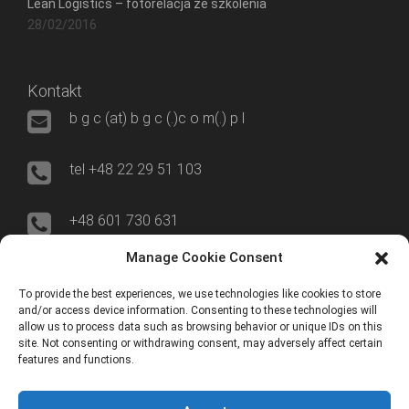
Lean Logistics – fotorelacja ze szkolenia
28/02/2016
Kontakt
b g c (at) b g c (.)c o m(.) p l
tel +48 22 29 51 103
+48 601 730 631
Manage Cookie Consent
00-695 Warszawa
To provide the best experiences, we use technologies like cookies to store
and/or access device information. Consenting to these technologies will
ul. Nowogrodzka 50/515
allow us to process data such as browsing behavior or unique IDs on this
site. Not consenting or withdrawing consent, may adversely affect certain
features and functions.
ERP World