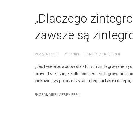
„Dlaczego zintegr
zawsze są zintegr
27/02/2008
admin
MRPII / ERP / ERPII
„Jest wiele powodów dla których zintegrowane sy
prawo twierdzić, że albo coś jest zintegrowane albo 
ciekawe czy po przeczytaniu tego artykułu dalej bę
,
CRM
MRPII / ERP / ERPII