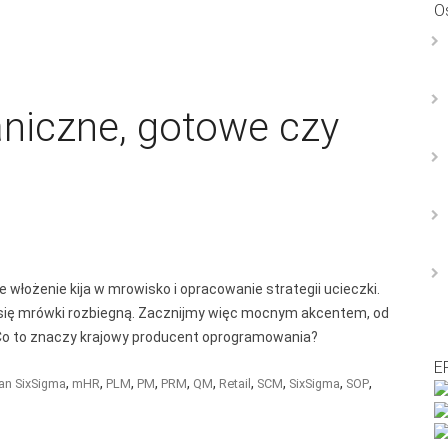
O
 ERP
PRODUKCJA 4.0
AUDYT PRODUKCJI
SZKOLEN
aniczne, gotowe czy
łożenie kija w mrowisko i opracowanie strategii ucieczki.
 się mrówki rozbiegną. Zacznijmy więc mocnym akcentem, od
Co to znaczy krajowy producent oprogramowania?
E
,
,
,
,
,
,
,
,
,
,
an SixSigma
mHR
PLM
PM
PRM
QM
Retail
SCM
SixSigma
SOP