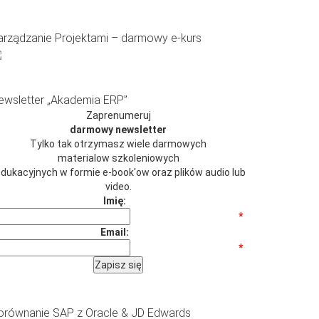
arządzanie Projektami – darmowy e-kurs
ewsletter „Akademia ERP”
Zaprenumeruj
darmowy newsletter
Tylko tak otrzymasz wiele darmowych
materialow szkoleniowych
 edukacyjnych w formie e-book'ow oraz plików audio lub
video.
Imię:
*
Email:
*
orównanie SAP z Oracle & JD Edwards