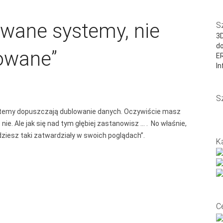
owane systemy, nie
S
3D
do
owane”
E
In
S
stemy dopuszczają dublowanie danych. Oczywiście masz
nie. Ale jak się nad tym głębiej zastanowisz … . No właśnie,
dziesz taki zatwardziały w swoich poglądach”.
K
C