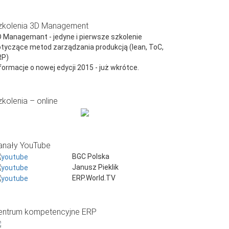
zkolenia 3D Management
 Managemant - jedyne i pierwsze szkolenie
tyczące metod zarządzania produkcją (lean, ToC,
RP)
formacje o nowej edycji 2015 - już wkrótce.
zkolenia – online
anały YouTube
BGC Polska
Janusz Pieklik
ERP.World.TV
entrum kompetencyjne ERP