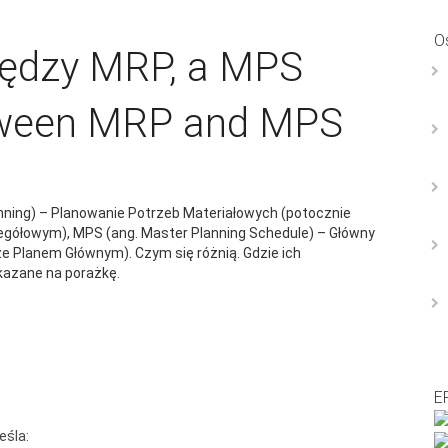
O
ędzy MRP, a MPS
tween MRP and MPS
nning) – Planowanie Potrzeb Materiałowych (potocznie
łowym), MPS (ang. Master Planning Schedule) – Główny
 Planem Głównym). Czym się różnią. Gdzie ich
kazane na porażkę.
E
eśla: