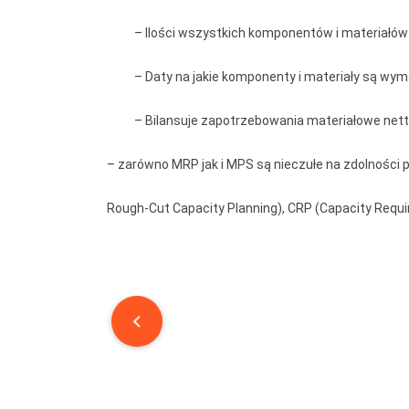
– Ilości wszystkich komponentów i materiałów d
– Daty na jakie komponenty i materiały są wy
– Bilansuje zapotrzebowania materiałowe netto
– zarówno MRP jak i MPS są nieczułe na zdolności 
Rough-Cut Capacity Planning), CRP (Capacity Requir
Post
navigation