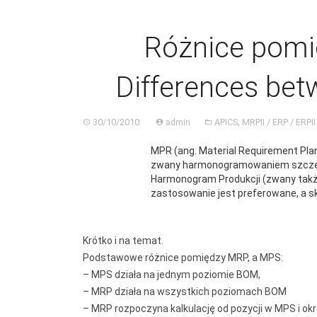
Różnice pomi
Differences be
,
30/10/2010
admin
APICS
MRPII / ERP / ERPII
MPR (ang. Material Requirement Pla
zwany harmonogramowaniem szczegó
Harmonogram Produkcji (zwany także
zastosowanie jest preferowane, a s
Krótko i na temat.
Podstawowe różnice pomiędzy MRP, a MPS:
– MPS działa na jednym poziomie BOM,
– MRP działa na wszystkich poziomach BOM
– MRP rozpoczyna kalkulację od pozycji w MPS i okr