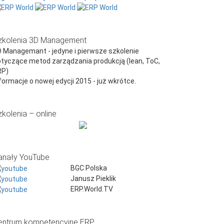
zkolenia 3D Management
 Managemant - jedyne i pierwsze szkolenie
tyczące metod zarządzania produkcją (lean, ToC,
RP)
formacje o nowej edycji 2015 - już wkrótce.
zkolenia – online
anały YouTube
BGC Polska
Janusz Pieklik
ERP.World.TV
entrum kompetencyjne ERP