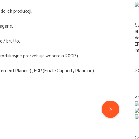
o ich produkcji,
S
magane,
3D
do
 / brutto.
E
In
produkcyjne potrzebują wsparcia RCCP (
S
ement Planing) , FCP (Finale Capacity Planning).
K
C