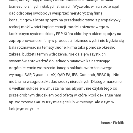
biznesu, o silnych i słabych stronach. Wyzwolić w nich potencjał,
dać odrobinę swobody i wesprzeć merytoryczną firmą
konsultingowa która spojrzy na przedsiębiorstwo z perspektywy
realnej możliwości implementacji modelu biznesowego w
konkretnym systemie klasy ERP. Która chłodnym okiem spojrzy na
zaproponowane zmiany w procesach biznesowych i nie będzie się
bala rozmawiać na tematy trudne. Firma taka pomoże określić
zakres, budżet i termin wdrożenia. Nie da się wszystkich
systemów sprowadzić do jednego mianownika narzucając
odgórnie termin wdrożenia. Innego nakładu wdrożeniowego
wymaga SAP, Dynamics-AX, QAD EA, IFS, Comarch, BPSC itp. Nie
można na wstępie zakładać rzeczy nierealnych. Dlatego marzenie
o wielkim sukcesie wymusza na nas abyśmy nie czytali tego co
pisze drobnym druczkiem pod ofertą w której ktoś deklaruje nam
np. wdrożenie SAP w trzy miesiące lub w miesiąc. Ale o tym w
kolejnym artykule.
Janusz Pieklik