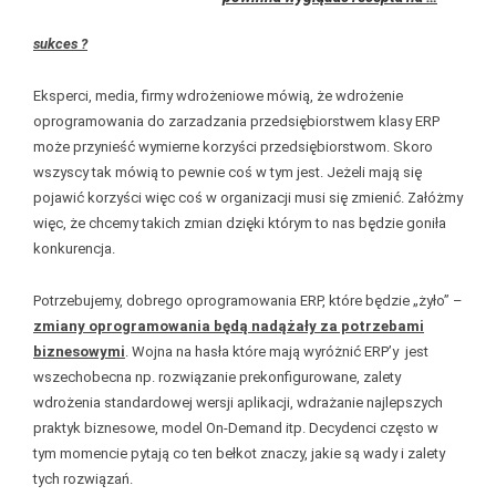
sukces
?
Eksperci, media, firmy wdrożeniowe mówią, że wdrożenie
oprogramowania do zarzadzania przedsiębiorstwem klasy ERP
może przynieść wymierne korzyści przedsiębiorstwom. Skoro
wszyscy tak mówią to pewnie coś w tym jest. Jeżeli mają się
pojawić korzyści więc coś w organizacji musi się zmienić. Załóżmy
więc, że chcemy takich zmian dzięki którym to nas będzie goniła
konkurencja.
Potrzebujemy, dobrego oprogramowania ERP, które będzie „żyło” –
zmiany oprogramowania będą nadążały za potrzebami
biznesowymi
. Wojna na hasła które mają wyróżnić ERP’y jest
wszechobecna np. rozwiązanie prekonfigurowane, zalety
wdrożenia standardowej wersji aplikacji, wdrażanie najlepszych
praktyk biznesowe, model On-Demand itp. Decydenci często w
tym momencie pytają co ten bełkot znaczy, jakie są wady i zalety
tych rozwiązań.