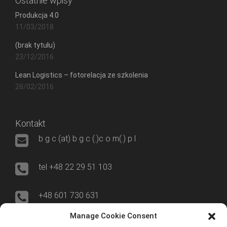
Ostatnie wpisy
Produkcja 4.0
11/03/2018
(brak tytułu)
23/12/2016
Lean Logistics – fotorelacja ze szkolenia
28/02/2016
Kontakt
b g c (at) b g c (.)c o m(.) p l
tel +48 22 29 51 103
+48 601 730 631
Manage Cookie Consent
00-695 Warszawa