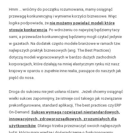
Hmm … wróćmy do początku rozumowania, mamy osiągnąć
przewagę konkurencyjną i wymierne korzyści biznesowe. Więc
logika podpowiada, że
nie możemy powielać modeli które
stosuje konkurencja
. Po wdrożeniu co najwyżej będziemy tacy
sami, a przewadze konkurencyjnej będziemy mogli czytać jedynie
w gazetach. Na dodatek często modele branżowe w ramach tzw.
najlepszych praktyk biznesowych (ang. The Best Practices)
dotyczą modeli wypracowanych w bardzo dużych zachodnich
korporacjach, które działają na mniej elastycznym rynku niż nasz
krajowy w oparciu o zupełnie inne realia, pasujące do naszych jak
pięść do nosa.
Droga do sukcesu nie jest usłana różami. Jeżeli chcemy osiągnąć
wielki sukces zapomnijmy, że istnieje coś takiego jak rozwiązanie
prekonfigurowane, standard aplikacji, The best practices czy ERP
On-Demand.
Sukces wymaga rozwiązań niestandardowych,
innowacyjnych, zdroworozsądkowych, zrozumiałych dla
użytkowników
. Dlatego trzeba przeznaczyć swoich najlepszych
ludzi, którzy mają wiedzę i doświadczenie o funkcjonowaniu