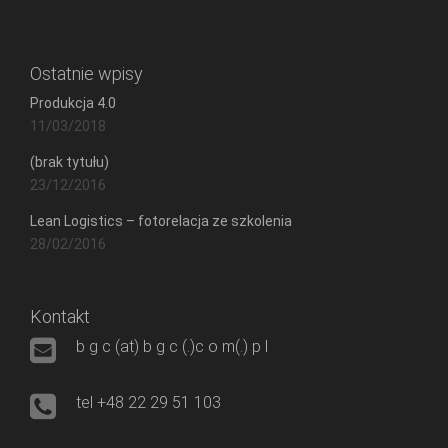
Ostatnie wpisy
Produkcja 4.0
11/03/2018
(brak tytułu)
23/12/2016
Lean Logistics – fotorelacja ze szkolenia
28/02/2016
Kontakt
b g c (at) b g c (.)c o m(.) p l
tel +48 22 29 51 103