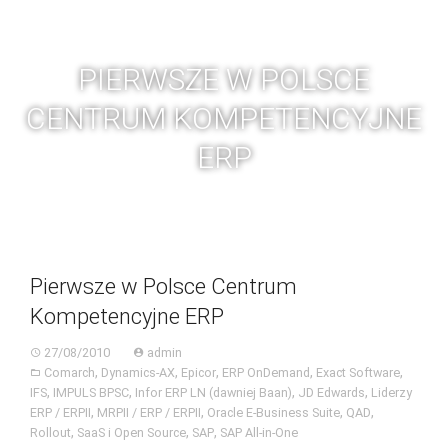
Skip
BGC
Toggl
to
navig
content
PIERWSZE W POLSCE
CENTRUM KOMPETENCYJNE
ERP
Pierwsze w Polsce Centrum
Kompetencyjne ERP
27/08/2010
admin
,
,
,
,
,
Comarch
Dynamics-AX
Epicor
ERP OnDemand
Exact Software
,
,
,
,
IFS
IMPULS BPSC
Infor ERP LN (dawniej Baan)
JD Edwards
Liderzy
,
,
,
,
ERP / ERPII
MRPII / ERP / ERPII
Oracle E-Business Suite
QAD
,
,
,
Rollout
SaaS i Open Source
SAP
SAP All-in-One