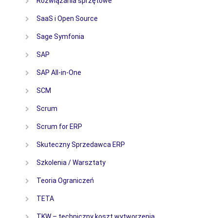
Rozwiązania sprzętowe
SaaS i Open Source
Sage Symfonia
SAP
SAP All-in-One
SCM
Scrum
Scrum for ERP
Skuteczny Sprzedawca ERP
Szkolenia / Warsztaty
Teoria Ograniczeń
TETA
TKW – techniczny koszt wytworzenia