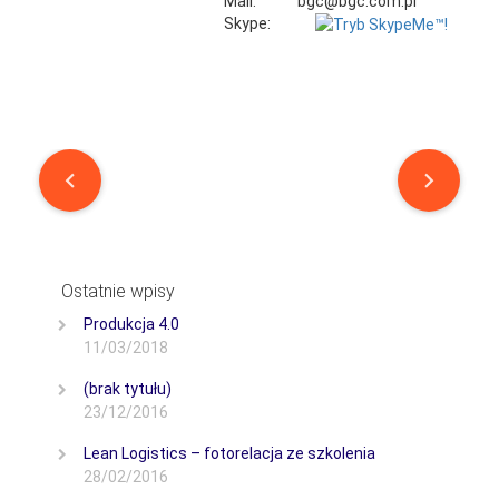
Mail:
bgc@bgc.com.pl
Skype:
Post
navigation
Ostatnie wpisy
Produkcja 4.0
11/03/2018
(brak tytułu)
23/12/2016
Lean Logistics – fotorelacja ze szkolenia
28/02/2016