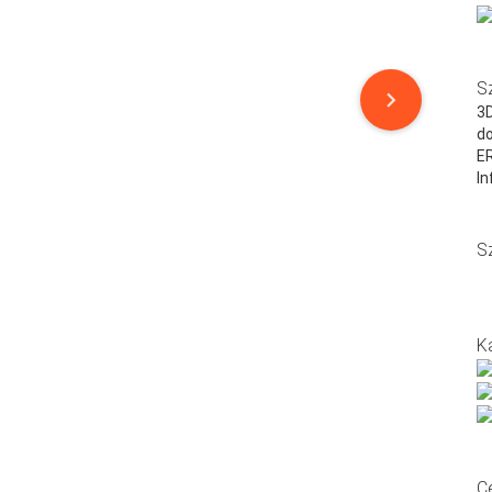
S
3D
do
E
In
S
K
C