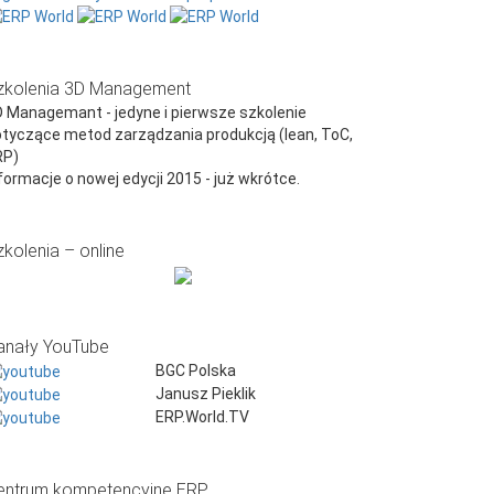
zkolenia 3D Management
 Managemant - jedyne i pierwsze szkolenie
tyczące metod zarządzania produkcją (lean, ToC,
RP)
formacje o nowej edycji 2015 - już wkrótce.
zkolenia – online
anały YouTube
BGC Polska
Janusz Pieklik
ERP.World.TV
entrum kompetencyjne ERP