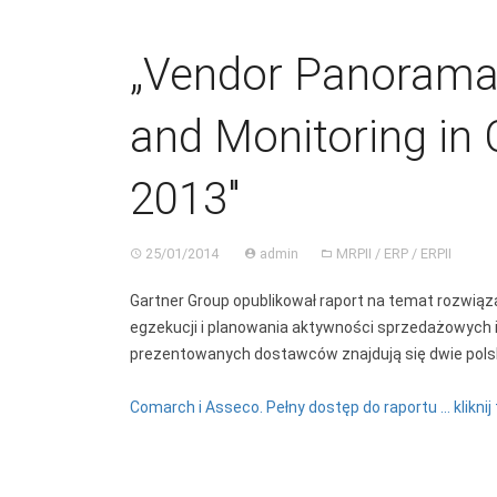
„Vendor Panorama 
and Monitoring i
2013″
25/01/2014
admin
MRPII / ERP / ERPII
Gartner Group opublikował raport na temat rozwią
egzekucji i planowania aktywności sprzedażowych 
prezentowanych dostawców znajdują się dwie polsk
Comarch i Asseco. Pełny dostęp do raportu … kliknij 