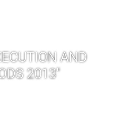
IA
FACTORY TOUR
SKLEP
BLOG
XECUTION AND
DS 2013″