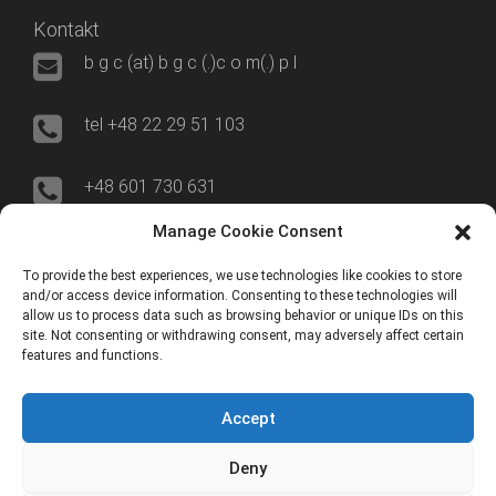
Kontakt
b g c (at) b g c (.)c o m(.) p l
tel +48 22 29 51 103
+48 601 730 631
Manage Cookie Consent
00-695 Warszawa
To provide the best experiences, we use technologies like cookies to store
and/or access device information. Consenting to these technologies will
ul. Nowogrodzka 50/515
allow us to process data such as browsing behavior or unique IDs on this
site. Not consenting or withdrawing consent, may adversely affect certain
features and functions.
ERP World
Accept
YouTube
Deny