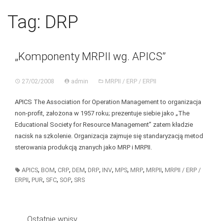
Skip
BGC
Toggl
to
Tag:
DRP
navig
content
„Komponenty MRPII wg. APICS”
27/02/2008
admin
MRPII / ERP / ERPII
APICS The Association for Operation Management to organizacja
non-profit, założona w 1957 roku; prezentuje siebie jako „The
Educational Society for Resource Management” zatem kładzie
nacisk na szkolenie. Organizacja zajmuje się standaryzacją metod
sterowania produkcją znanych jako MRP i MRPII.
,
,
,
,
,
,
,
,
,
APICS
BOM
CRP
DEM
DRP
INV
MPS
MRP
MRPII
MRPII / ERP /
,
,
,
,
ERPII
PUR
SFC
SOP
SRS
Ostatnie wpisy