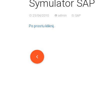
Symulator SAP
25/04/2010
admin
SAP
Po prostu kliknij.
Post
navigation