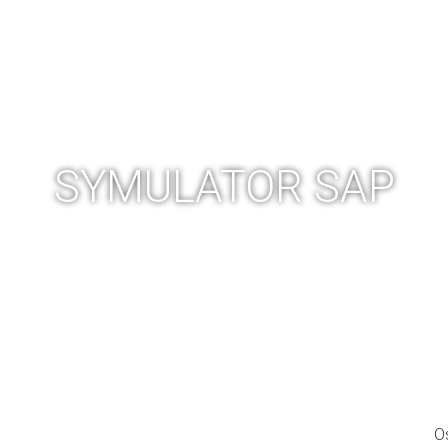
 ERP
PRODUKCJA 4.0
AUDYT PRODUKCJI
SZKOLEN
SYMULATOR SAP
O