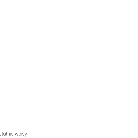
IA
FACTORY TOUR
SKLEP
BLOG
statnie wpisy