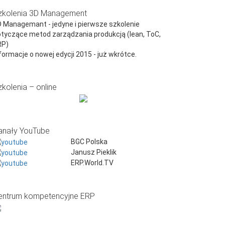
zkolenia 3D Management
 Managemant - jedyne i pierwsze szkolenie
tyczące metod zarządzania produkcją (lean, ToC,
RP)
formacje o nowej edycji 2015 - już wkrótce.
zkolenia – online
anały YouTube
BGC Polska
Janusz Pieklik
ERP.World.TV
entrum kompetencyjne ERP