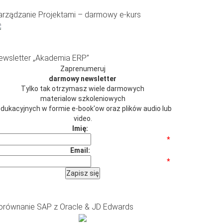
arządzanie Projektami – darmowy e-kurs
ewsletter „Akademia ERP”
Zaprenumeruj
darmowy newsletter
Tylko tak otrzymasz wiele darmowych
materialow szkoleniowych
 edukacyjnych w formie e-book'ow oraz plików audio lub
video.
Imię:
*
Email:
*
orównanie SAP z Oracle & JD Edwards