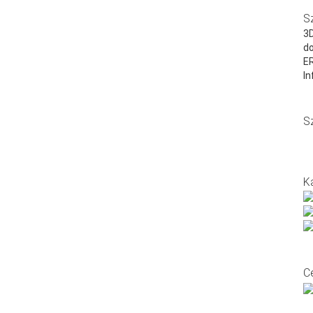
S
3D
do
E
In
S
K
C