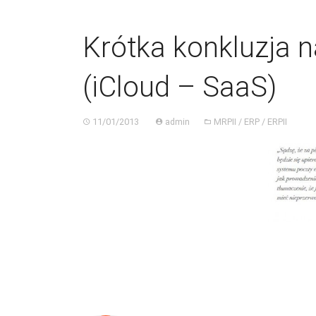
Krótka konkluzja 
(iCloud – SaaS)
11/01/2013
admin
MRPII / ERP / ERPII