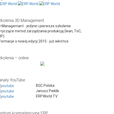
zkolenia 3D Management
 Managemant - jedyne i pierwsze szkolenie
tyczące metod zarządzania produkcją (lean, ToC,
RP)
formacje o nowej edycji 2015 - już wkrótce.
zkolenia – online
anały YouTube
BGC Polska
Janusz Pieklik
ERP.World.TV
entrum kompetencyjne ERP