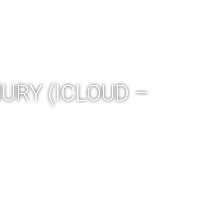
IA
FACTORY TOUR
SKLEP
BLOG
URY (ICLOUD –