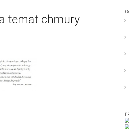
O
na temat chmury
E