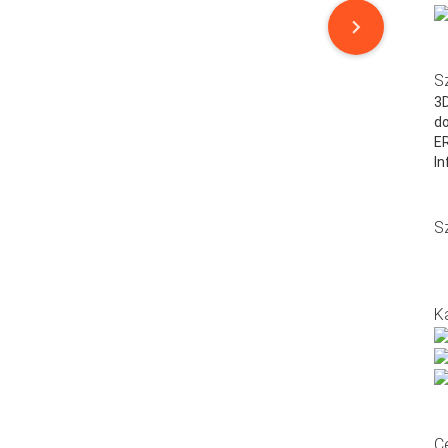
S
3D
do
E
In
S
K
C