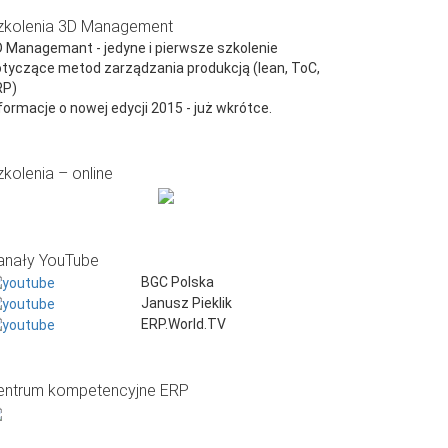
zkolenia 3D Management
 Managemant - jedyne i pierwsze szkolenie
tyczące metod zarządzania produkcją (lean, ToC,
RP)
formacje o nowej edycji 2015 - już wkrótce.
zkolenia – online
anały YouTube
BGC Polska
Janusz Pieklik
ERP.World.TV
entrum kompetencyjne ERP