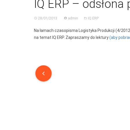
IQ ERP – odsłona 
28/01/2013
admin
IQ ERP
Na łamach czasopisma Logistyka Produkcji (4/2012(8
na temat IQ ERP. Zapraszamy do lektury
(aby pobrać 
Post
navigation