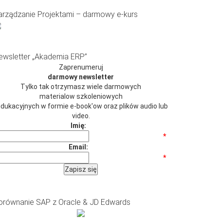
arządzanie Projektami – darmowy e-kurs
ewsletter „Akademia ERP”
Zaprenumeruj
darmowy newsletter
Tylko tak otrzymasz wiele darmowych
materialow szkoleniowych
 edukacyjnych w formie e-book'ow oraz plików audio lub
video.
Imię:
*
Email:
*
orównanie SAP z Oracle & JD Edwards