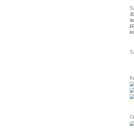
S
3D
do
E
In
S
K
C