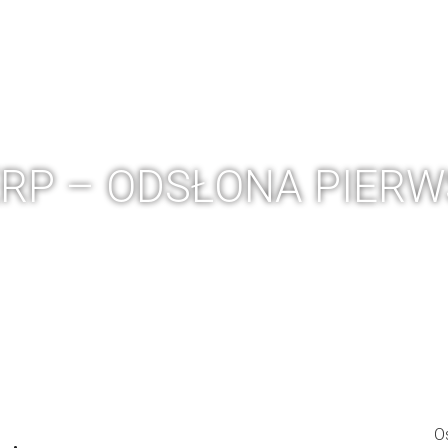
 ERP
PRODUKCJA 4.0
AUDYT PRODUKCJI
SZKOLEN
ERP – ODSŁONA PIER
O