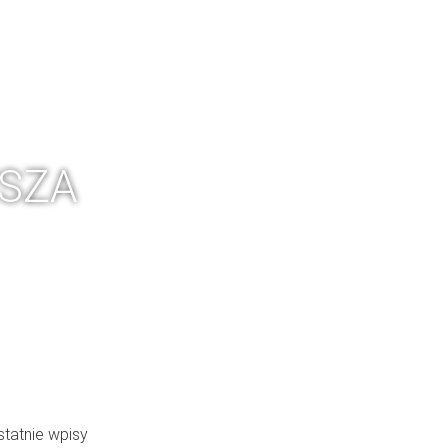
IA
FACTORY TOUR
SKLEP
BLOG
WSZA
statnie wpisy