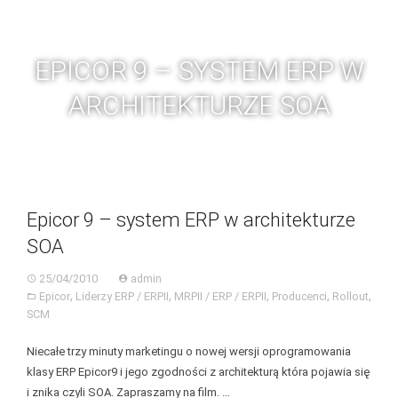
Skip
BGC
Toggl
to
navig
content
EPICOR 9 – SYSTEM ERP W
ARCHITEKTURZE SOA
Epicor 9 – system ERP w architekturze
SOA
25/04/2010
admin
,
,
,
,
,
Epicor
Liderzy ERP / ERPII
MRPII / ERP / ERPII
Producenci
Rollout
SCM
Niecałe trzy minuty marketingu o nowej wersji oprogramowania
klasy ERP Epicor9 i jego zgodności z architekturą która pojawia się
i znika czyli SOA. Zapraszamy na film. …