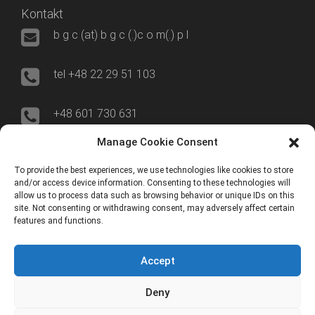
Kontakt
b g c (at) b g c (.)c o m(.) p l
tel +48 22 29 51 103
+48 601 730 631
Manage Cookie Consent
00-695 Warszawa
To provide the best experiences, we use technologies like cookies to store
and/or access device information. Consenting to these technologies will
ul. Nowogrodzka 50/515
allow us to process data such as browsing behavior or unique IDs on this
site. Not consenting or withdrawing consent, may adversely affect certain
features and functions.
ERP World
Accept
YouTube
Deny