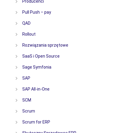
Producenci
Pull Push – pay
QAD
Rollout
Rozwiązania sprzętowe
SaaS i Open Source
Sage Symfonia
SAP
SAP All-in-One
SCM
Scrum
Scrum for ERP
Skuteczny Sprzedawca ERP