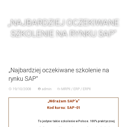
Skip
BGC
Toggl
to
navig
content
„NAJBARDZIEJ OCZEKIWANE
SZKOLENIE NA RYNKU SAP”
„Najbardziej oczekiwane szkolenie na
rynku SAP”
19/10/2008
admin
MRPII / ERP / ERPII
„Wdrażam SAP’a”
Kod kursu: SAP-01
To jedyne takie szkolenie w Polsce. 100% praktycznej