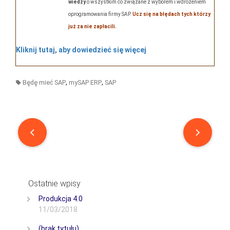
wiedzy
o wszystkim co związane z wyborem i wdrożeniem
oprogramowania firmy SAP.
Ucz się na błędach tych którzy
już za nie zapłacili.
Kliknij tutaj, aby dowiedzieć się więcej
,
,
Będę mieć SAP
mySAP ERP
SAP
Post
navigation
Ostatnie wpisy
Produkcja 4.0
11/03/2018
(brak tytułu)