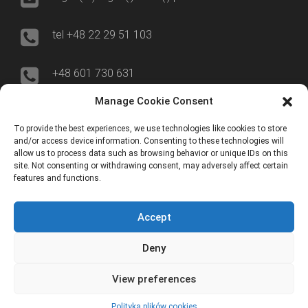
tel +48 22 29 51 103
+48 601 730 631
Manage Cookie Consent
00-695 Warszawa
To provide the best experiences, we use technologies like cookies to store
and/or access device information. Consenting to these technologies will
ul. Nowogrodzka 50/515
allow us to process data such as browsing behavior or unique IDs on this
site. Not consenting or withdrawing consent, may adversely affect certain
features and functions.
ERP World
Accept
YouTube
Deny
View preferences
Copyrights © Business Global Consulting 2018
Polityka plików cookies