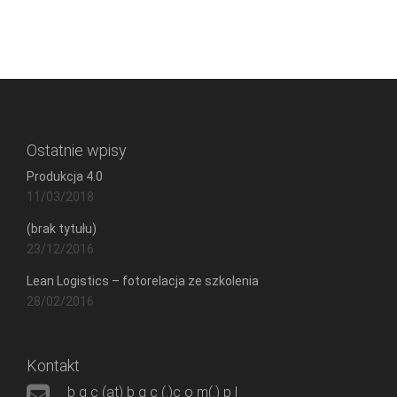
Ostatnie wpisy
Produkcja 4.0
11/03/2018
(brak tytułu)
23/12/2016
Lean Logistics – fotorelacja ze szkolenia
28/02/2016
Kontakt
b g c (at) b g c (.)c o m(.) p l