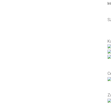
In
S
K
C
Z