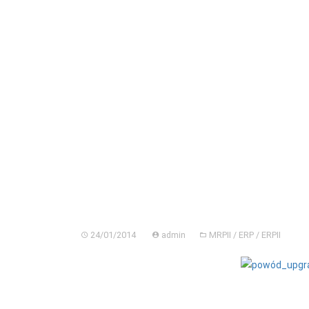
Skip
BGC
to
content
HOME
DORADZTWO ERP
PORÓWNAJ
POLITYKA PLIKÓW COOKIES (EU)
24/01/2014
admin
MRPII / ERP / ERPII