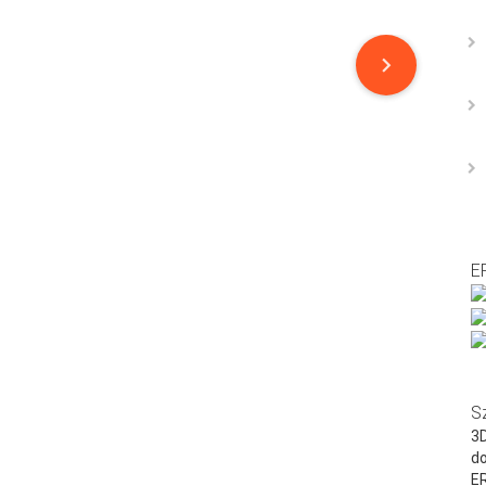
E
S
3D
do
E