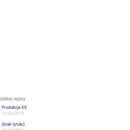
IA
FACTORY TOUR
SKLEP
BLOG
statnie wpisy
Produkcja 4.0
11/03/2018
(brak tytułu)